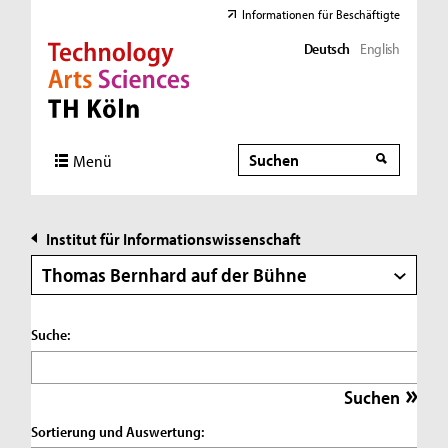
Informationen für Beschäftigte
Deutsch
English
Direkt zur Hauptnavigation
Direkt zur Subnavigation
Direkt zum Inhalt
Direkt zum Fußbereich
Suche
Suche
Menü
Institut für Informationswissenschaft
Thomas Bernhard auf der Bühne
Suche:
Sortierung und Auswertung: