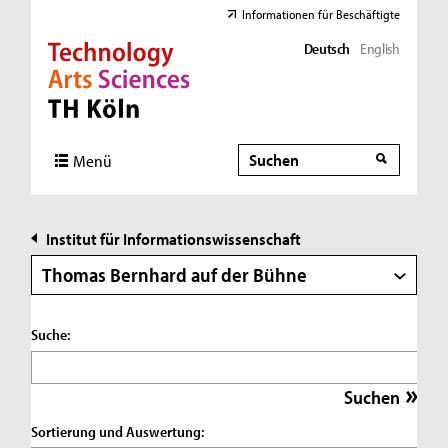
Informationen für Beschäftigte
Deutsch
English
Direkt zur Hauptnavigation
Direkt zur Subnavigation
Direkt zum Inhalt
Direkt zum Fußbereich
Suche
Suche
Menü
Institut für Informationswissenschaft
Thomas Bernhard auf der Bühne
Suche:
Sortierung und Auswertung: