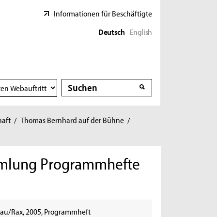
Informationen für Beschäftigte
Deutsch
English
Suche
Suche
haft
/
Thomas Bernhard auf der Bühne
/
mmlung Programmhefte
enau/Rax, 2005, Programmheft