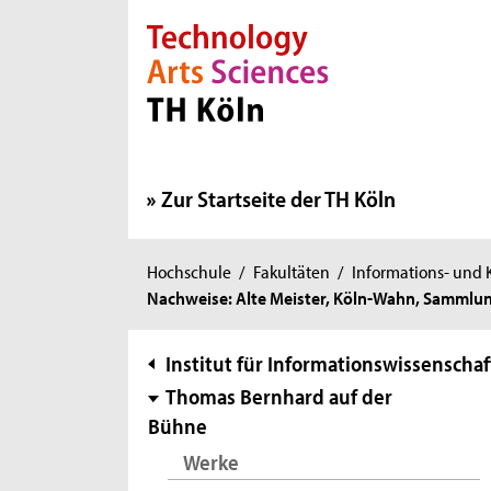
Direkt zur Hauptnavigation
Direkt zur Subnavigation
Direkt zum Inhalt
Direkt zum Fußbereich
Zur Startseite der TH Köln
Sie
Hochschule
/
Fakultäten
/
Informations- und
Nachweise: Alte Meister, Köln-Wahn, Samml
sind
hier:
Subnavigation
Institut für Informationswissenschaf
Thomas Bernhard auf der
Bühne
Werke