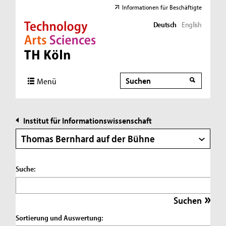
Informationen für Beschäftigte
Deutsch
English
Direkt zur Hauptnavigation
Direkt zur Subnavigation
Direkt zum Inhalt
Direkt zum Fußbereich
Suche
Suche
Menü
Institut für Informationswissenschaft
Thomas Bernhard auf der Bühne
Suche:
Sortierung und Auswertung: