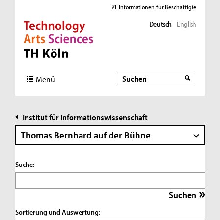
Informationen für Beschäftigte
Deutsch
English
Direkt zur Hauptnavigation
Direkt zur Subnavigation
Direkt zum Inhalt
Direkt zum Fußbereich
Suche
Suche
Menü
Institut für Informationswissenschaft
Thomas Bernhard auf der Bühne
Suche:
Sortierung und Auswertung: