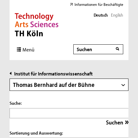
Informationen für Beschäftigte
Deutsch
English
Direkt zur Hauptnavigation
Direkt zur Subnavigation
Direkt zum Inhalt
Direkt zum Fußbereich
Suche
Suche
Menü
Institut für Informationswissenschaft
Thomas Bernhard auf der Bühne
Suche:
Sortierung und Auswertung: