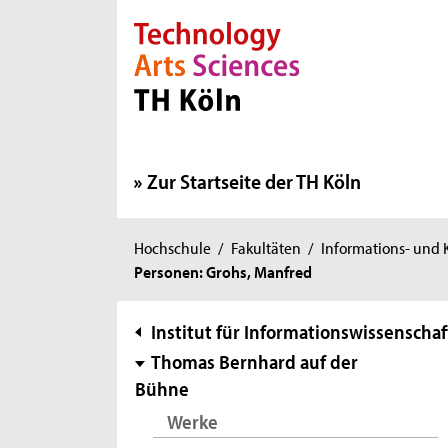
Direkt zur Hauptnavigation
Direkt zur Subnavigation
Direkt zum Inhalt
Direkt zum Fußbereich
Zur Startseite der TH Köln
Sie
Hochschule
/
Fakultäten
/
Informations- und
Personen: Grohs, Manfred
sind
hier:
Subnavigation
Institut für Informationswissenschaf
Thomas Bernhard auf der
Bühne
Werke