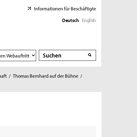
Informationen für Beschäftigte
Deutsch
English
Suche
Suche
haft
/
Thomas Bernhard auf der Bühne
/