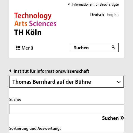
Informationen für Beschäftigte
Deutsch
English
Direkt zur Hauptnavigation
Direkt zur Subnavigation
Direkt zum Inhalt
Direkt zum Fußbereich
Suche
Suche
Menü
Institut für Informationswissenschaft
Thomas Bernhard auf der Bühne
Suche:
Sortierung und Auswertung: