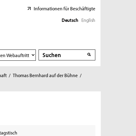
Informationen für Beschäftigte
Deutsch
English
Suche
Suche
haft
/
Thomas Bernhard auf der Bühne
/
tagstisch