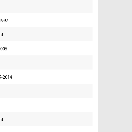
-1997
nt
2005
45-2014
nt