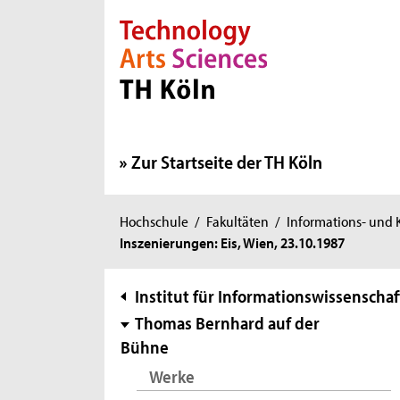
Direkt zur Hauptnavigation
Direkt zur Subnavigation
Direkt zum Inhalt
Direkt zum Fußbereich
Zur Startseite der TH Köln
Sie
Hochschule
/
Fakultäten
/
Informations- und
Inszenierungen: Eis, Wien, 23.10.1987
sind
hier:
Subnavigation
Institut für Informationswissenschaf
Thomas Bernhard auf der
Bühne
Werke