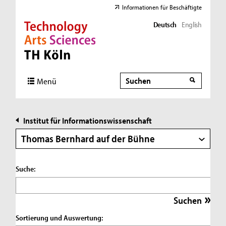
Informationen für Beschäftigte
Deutsch
English
Direkt zur Hauptnavigation
Direkt zur Subnavigation
Direkt zum Inhalt
Direkt zum Fußbereich
Suche
Suche
Menü
Institut für Informationswissenschaft
Thomas Bernhard auf der Bühne
Suche:
Sortierung und Auswertung: