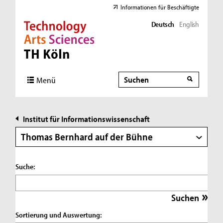
Informationen für Beschäftigte
Deutsch
English
Direkt zur Hauptnavigation
Direkt zur Subnavigation
Direkt zum Inhalt
Direkt zum Fußbereich
Suche
Suche
Menü
Institut für Informationswissenschaft
Thomas Bernhard auf der Bühne
Suche:
Sortierung und Auswertung: