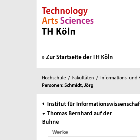
Direkt zur Hauptnavigation
Direkt zur Subnavigation
Direkt zum Inhalt
Direkt zum Fußbereich
Zur Startseite der TH Köln
Sie
Hochschule
/
Fakultäten
/
Informations- und
Personen: Schmidt, Jörg
sind
hier:
Subnavigation
Institut für Informationswissenschaf
Thomas Bernhard auf der
Bühne
Werke