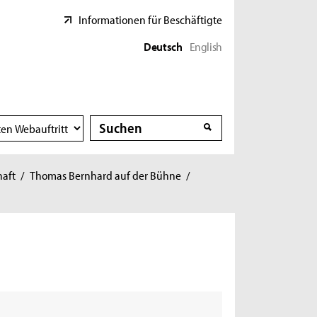
Informationen für Beschäftigte
Deutsch
English
Suche
Suche
haft
/
Thomas Bernhard auf der Bühne
/