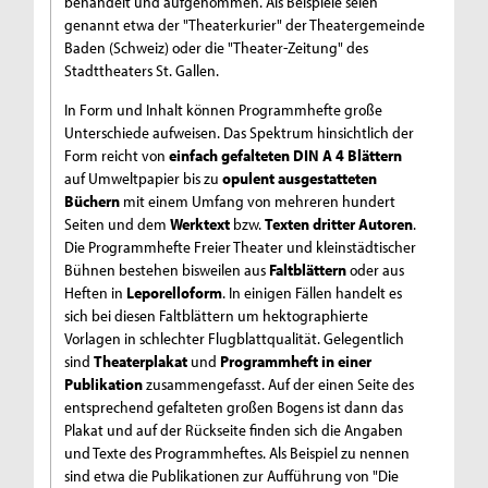
behandelt und aufgenommen. Als Beispiele seien
genannt etwa der "Theaterkurier" der Theatergemeinde
Baden (Schweiz) oder die "Theater-Zeitung" des
Stadttheaters St. Gallen.
In Form und Inhalt können Programmhefte große
Unterschiede aufweisen. Das Spektrum hinsichtlich der
Form reicht von
einfach gefalteten DIN A 4 Blättern
auf Umweltpapier bis zu
opulent ausgestatteten
Büchern
mit einem Umfang von mehreren hundert
Seiten und dem
Werktext
bzw.
Texten dritter Autoren
.
Die Programmhefte Freier Theater und kleinstädtischer
Bühnen bestehen bisweilen aus
Faltblättern
oder aus
Heften in
Leporelloform
. In einigen Fällen handelt es
sich bei diesen Faltblättern um hektographierte
Vorlagen in schlechter Flugblattqualität. Gelegentlich
sind
Theaterplakat
und
Programmheft in einer
Publikation
zusammengefasst. Auf der einen Seite des
entsprechend gefalteten großen Bogens ist dann das
Plakat und auf der Rückseite finden sich die Angaben
und Texte des Programmheftes. Als Beispiel zu nennen
sind etwa die Publikationen zur Aufführung von "Die