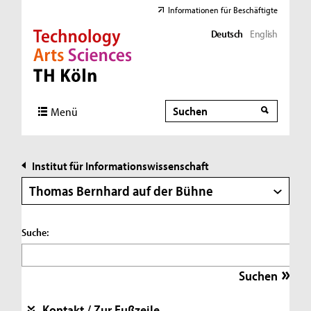
Informationen für Beschäftigte
Deutsch
English
Direkt zur Hauptnavigation
Direkt zur Subnavigation
Direkt zum Inhalt
Direkt zum Fußbereich
Suche
Suche
Menü
Institut für Informationswissenschaft
Thomas Bernhard auf der Bühne
Suche:
Kontakt / Zur Fußzeile