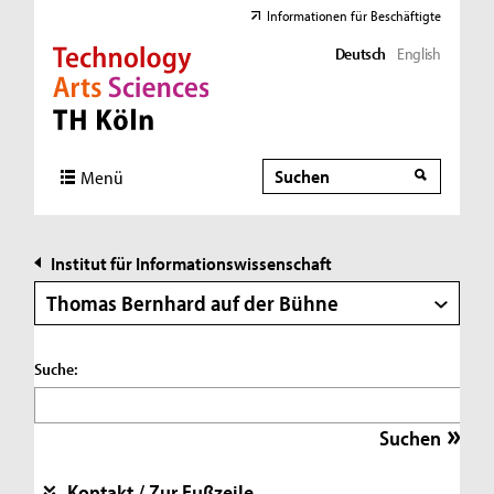
Informationen für Beschäftigte
Deutsch
English
Direkt zur Hauptnavigation
Direkt zur Subnavigation
Direkt zum Inhalt
Direkt zum Fußbereich
Suche
Suche
Menü
Institut für Informationswissenschaft
Thomas Bernhard auf der Bühne
Suche:
Kontakt / Zur Fußzeile