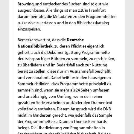
Browsing und entdeckendes Suchen sind so gut wie
ausgeschlossen. Allerdings ist man z.B. in Frankfurt
darum bemüht, die Metadaten zu den Programmheften
sukzessive zu erfassen und in den Bibliothekskatalog
einzuspeisen.
Bemerkenswert ist, dass die
Deutsche
Nationalbibliothek
, zu deren Pflicht es eigentlich
gehört, auch die Dokumentgattung Programmhefte
deutschsprachiger Bühnen zu sammeln, zu erschließen,
zu überliefern und im Bedarfsfall auch zur Nutzung
bereit zu stellen, diese nur im Ausnahmefall beschafft
und vereinnahmt. Dabei heißt es in den hauseigenen
Sammelrichtlinien, dass Programmhefte prinzipiell zu
sammeln sind, wenn sie mehr als 24 Seiten umfassen
und unabhängig vom Umfang, wenn sie in einer
gezählten Serie erscheinen und/oder den Dramentext
vollständig enthalten. Diesem Anspruch wird die DNB
nicht im Mindesten gerecht, wie jedenfalls das Sample
der Programmhefte zu Dramen Thomas Bernhards
belegt. Die Überlieferung von Programmheften in
Stadtarchiven ist ebenfalls höchst lückenhaft. Bei den