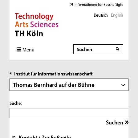
Informationen für Beschäftigte
Deutsch
English
Direkt zur Hauptnavigation
Direkt zur Subnavigation
Direkt zum Inhalt
Direkt zum Fußbereich
Suche
Suche
Menü
Institut für Informationswissenschaft
Thomas Bernhard auf der Bühne
Suche:
Kontakt / Zur Fußzeile