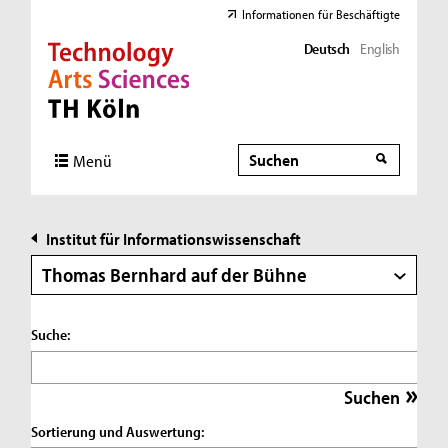
Informationen für Beschäftigte
Deutsch
English
Direkt zur Hauptnavigation
Direkt zur Subnavigation
Direkt zum Inhalt
Direkt zum Fußbereich
Suche
Suche
Menü
Institut für Informationswissenschaft
Thomas Bernhard auf der Bühne
Suche:
Sortierung und Auswertung: