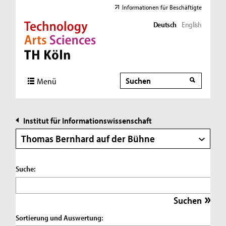
Informationen für Beschäftigte
Deutsch
English
Direkt zur Hauptnavigation
Direkt zur Subnavigation
Direkt zum Inhalt
Direkt zum Fußbereich
Suche
Suche
Menü
Institut für Informationswissenschaft
Thomas Bernhard auf der Bühne
Suche:
Sortierung und Auswertung: