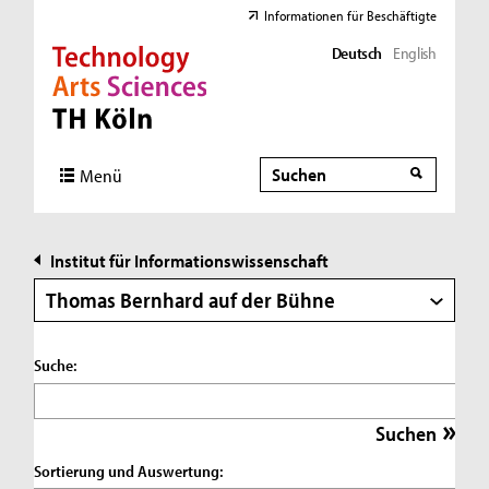
Informationen für Beschäftigte
Deutsch
English
Direkt zur Hauptnavigation
Direkt zur Subnavigation
Direkt zum Inhalt
Direkt zum Fußbereich
Suche
Suche
Menü
Institut für Informationswissenschaft
Thomas Bernhard auf der Bühne
Suche:
Sortierung und Auswertung: