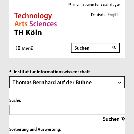
Informationen für Beschäftigte
Deutsch
English
Direkt zur Hauptnavigation
Direkt zur Subnavigation
Direkt zum Inhalt
Direkt zum Fußbereich
Suche
Suche
Menü
Institut für Informationswissenschaft
Thomas Bernhard auf der Bühne
Suche:
Sortierung und Auswertung: