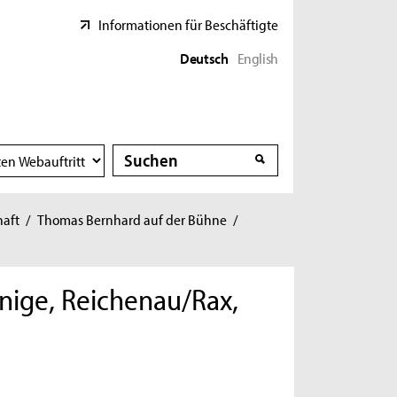
Informationen für Beschäftigte
Deutsch
English
Suche
Suche
haft
/
Thomas Bernhard auf der Bühne
/
nige, Reichenau/Rax,