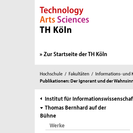
Direkt zur Hauptnavigation
Direkt zur Subnavigation
Direkt zum Inhalt
Direkt zum Fußbereich
Zur Startseite der TH Köln
Sie
Hochschule
/
Fakultäten
/
Informations- und
Publikationen: Der Ignorant und der Wahnsin
sind
hier:
Subnavigation
Institut für Informationswissenschaf
Thomas Bernhard auf der
Bühne
Werke