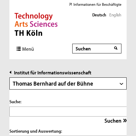
Informationen für Beschäftigte
Deutsch
English
Direkt zur Hauptnavigation
Direkt zur Subnavigation
Direkt zum Inhalt
Direkt zum Fußbereich
Suche
Suche
Menü
Institut für Informationswissenschaft
Thomas Bernhard auf der Bühne
Suche:
Sortierung und Auswertung: