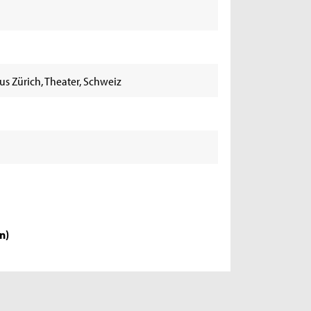
us Zürich, Theater, Schweiz
9
en
)