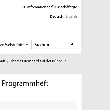
Informationen für Beschäftigte
Deutsch
English
Suche
Suche
haft
/
Thomas Bernhard auf der Bühne
/
5, Programmheft