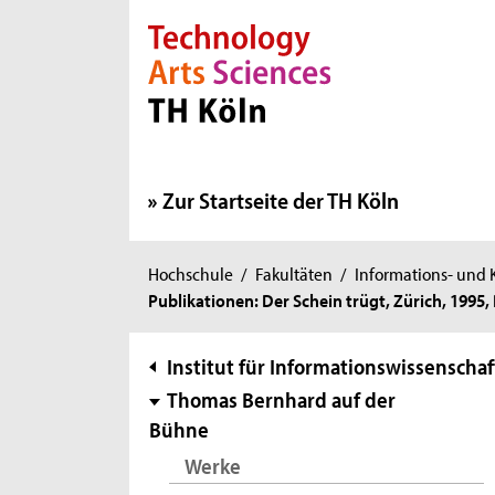
Direkt zur Hauptnavigation
Direkt zur Subnavigation
Direkt zum Inhalt
Direkt zum Fußbereich
Zur Startseite der TH Köln
Sie
Hochschule
/
Fakultäten
/
Informations- und
Publikationen: Der Schein trügt, Zürich, 199
sind
hier:
Subnavigation
Institut für Informationswissenschaf
Thomas Bernhard auf der
Bühne
Werke