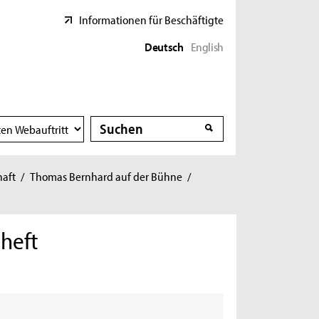
Informationen für Beschäftigte
Deutsch
English
Suche
Suche
haft
/
Thomas Bernhard auf der Bühne
/
heft