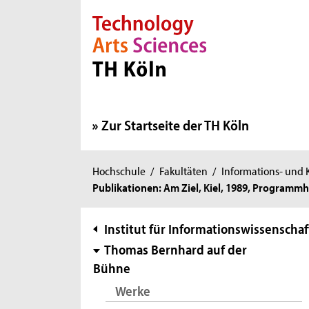
Direkt zur Hauptnavigation
Direkt zur Subnavigation
Direkt zum Inhalt
Direkt zum Fußbereich
Zur Startseite der TH Köln
Sie
Hochschule
/
Fakultäten
/
Informations- und
Publikationen: Am Ziel, Kiel, 1989, Programmh
sind
hier:
Subnavigation
Institut für Informationswissenschaf
Thomas Bernhard auf der
Bühne
Werke