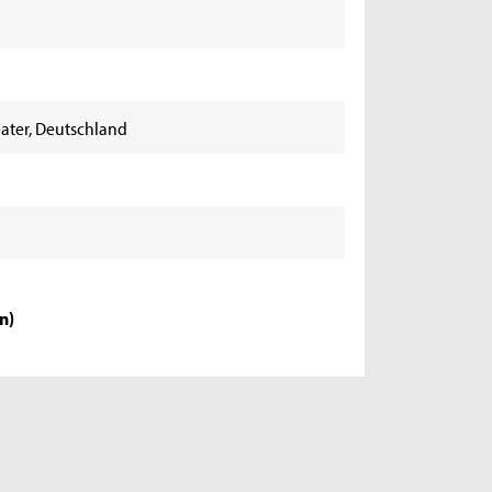
heater, Deutschland
en
)