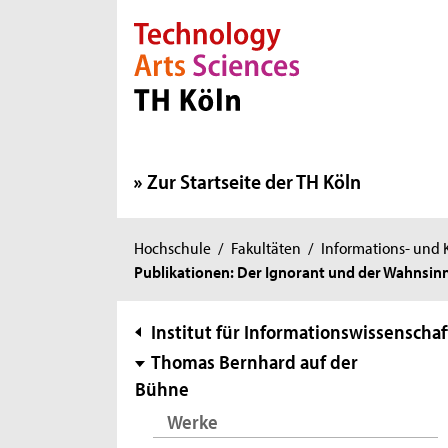
Direkt zur Hauptnavigation
Direkt zur Subnavigation
Direkt zum Inhalt
Direkt zum Fußbereich
Zur Startseite der TH Köln
Sie
Hochschule
/
Fakultäten
/
Informations- und
Publikationen: Der Ignorant und der Wahnsin
sind
hier:
Subnavigation
Institut für Informationswissenschaf
Thomas Bernhard auf der
Bühne
Werke