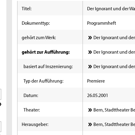
Titel:
Der Ignorant und der W
Dokumenttyp:
Programmheft
gehört zum Werk:
Der Ignorant und de
gehört zur Aufführung:
Der Ignorant und der
basiert auf Inszenierung:
Der Ignorant und der
Typ der Aufführung:
Premiere
Datum:
26.05.2001
Theater:
Bern, Stadttheater B
Herausgeber:
Bern, Stadttheater B