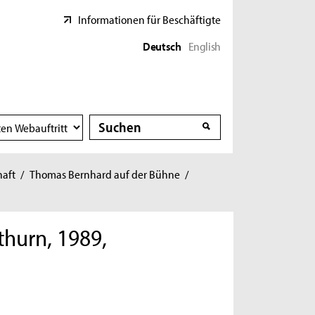
Informationen für Beschäftigte
Deutsch
English
Suche
Suche
haft
/
Thomas Bernhard auf der Bühne
/
thurn, 1989,