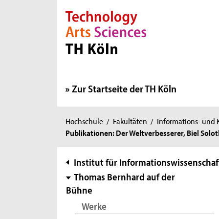
Direkt zur Hauptnavigation
Direkt zur Subnavigation
Direkt zum Inhalt
Direkt zum Fußbereich
Zur Startseite der TH Köln
Sie
Hochschule
/
Fakultäten
/
Informations- und
Publikationen: Der Weltverbesserer, Biel Sol
sind
hier:
Subnavigation
Institut für Informationswissenschaf
Thomas Bernhard auf der
Bühne
Werke