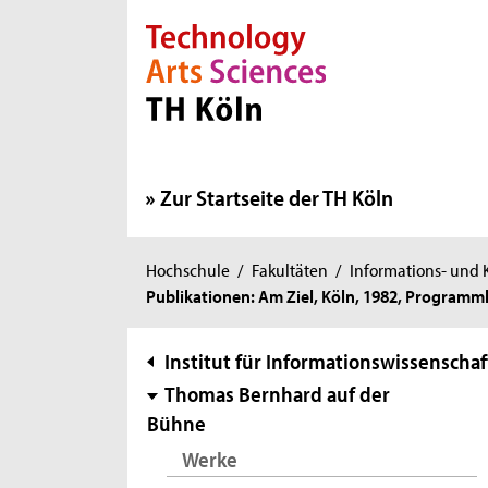
Direkt zur Hauptnavigation
Direkt zur Subnavigation
Direkt zum Inhalt
Direkt zum Fußbereich
Zur Startseite der TH Köln
Sie
Hochschule
/
Fakultäten
/
Informations- und
Publikationen: Am Ziel, Köln, 1982, Programm
sind
hier:
Subnavigation
Institut für Informationswissenschaf
Thomas Bernhard auf der
Bühne
Werke