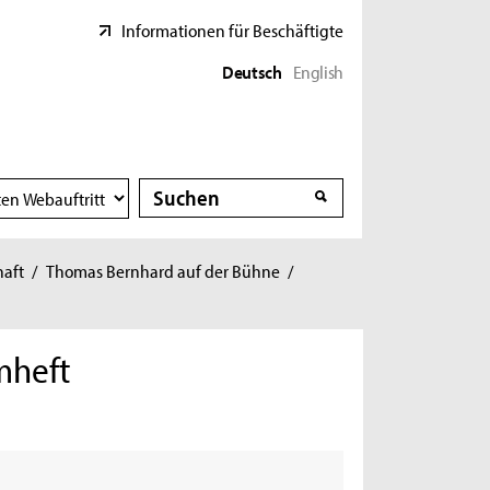
Informationen für Beschäftigte
Deutsch
English
Suche
Suche
haft
/
Thomas Bernhard auf der Bühne
/
mheft