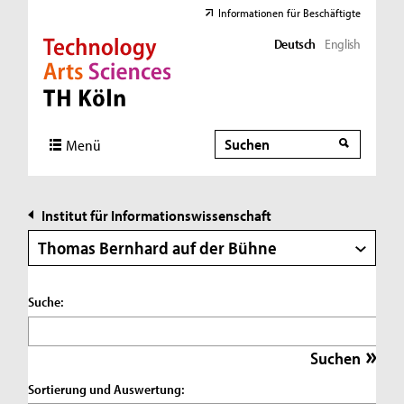
Informationen für Beschäftigte
Deutsch
English
Direkt zur Hauptnavigation
Direkt zur Subnavigation
Direkt zum Inhalt
Direkt zum Fußbereich
Suche
Suche
Menü
Institut für Informationswissenschaft
Thomas Bernhard auf der Bühne
Suche:
Sortierung und Auswertung: