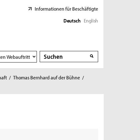
Informationen für Beschäftigte
Deutsch
English
Suche
Suche
haft
/
Thomas Bernhard auf der Bühne
/