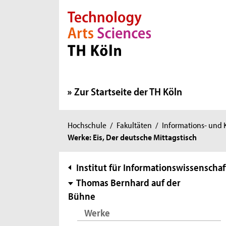
Direkt zur Hauptnavigation
Direkt zur Subnavigation
Direkt zum Inhalt
Direkt zum Fußbereich
Zur Startseite der TH Köln
Sie
Hochschule
/
Fakultäten
/
Informations- und
Werke: Eis, Der deutsche Mittagstisch
sind
hier:
Subnavigation
Institut für Informationswissenschaf
Thomas Bernhard auf der
Bühne
Werke