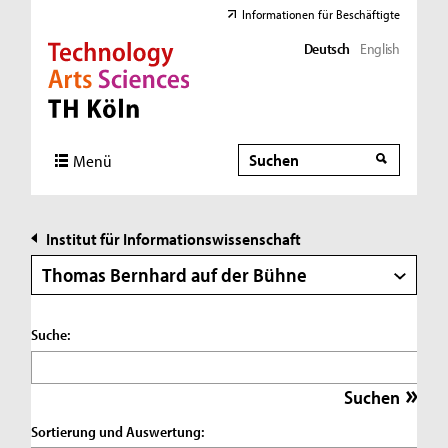
Informationen für Beschäftigte
Deutsch
English
Direkt zur Hauptnavigation
Direkt zur Subnavigation
Direkt zum Inhalt
Direkt zum Fußbereich
Suche
Suche
Menü
Institut für Informationswissenschaft
Thomas Bernhard auf der Bühne
Suche:
Sortierung und Auswertung: