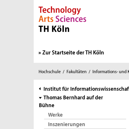
Direkt zur Hauptnavigation
Direkt zur Subnavigation
Direkt zum Inhalt
Direkt zum Fußbereich
Zur Startseite der TH Köln
Sie
Hochschule
/
Fakultäten
/
Informations- und
sind
hier:
Subnavigation
Institut für Informationswissenschaf
Thomas Bernhard auf der
Bühne
Werke
Inszenierungen