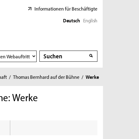
Informationen für Beschäftigte
Deutsch
English
Suche
Suche
haft
/
Thomas Bernhard auf der Bühne
/
Werke
ne: Werke