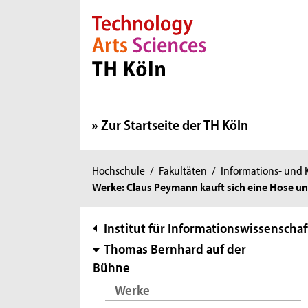
Direkt zur Hauptnavigation
Direkt zur Subnavigation
Direkt zum Inhalt
Direkt zum Fußbereich
Zur Startseite der TH Köln
Sie
Hochschule
/
Fakultäten
/
Informations- und
Werke: Claus Peymann kauft sich eine Hose un
sind
hier:
Subnavigation
Institut für Informationswissenschaf
Thomas Bernhard auf der
Bühne
Werke