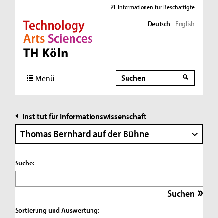
Informationen für Beschäftigte
Deutsch
English
Direkt zur Hauptnavigation
Direkt zur Subnavigation
Direkt zum Inhalt
Direkt zum Fußbereich
Suche
Suche
Menü
Institut für Informationswissenschaft
Thomas Bernhard auf der Bühne
Suche:
Sortierung und Auswertung: