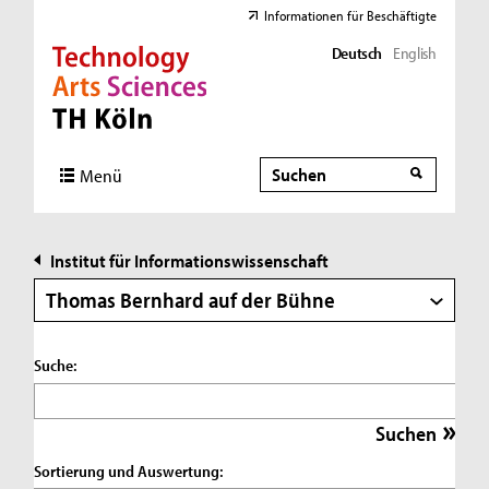
Informationen für Beschäftigte
Deutsch
English
Direkt zur Hauptnavigation
Direkt zur Subnavigation
Direkt zum Inhalt
Direkt zum Fußbereich
Suche
Suche
Menü
Institut für Informationswissenschaft
Thomas Bernhard auf der Bühne
Suche:
Sortierung und Auswertung: