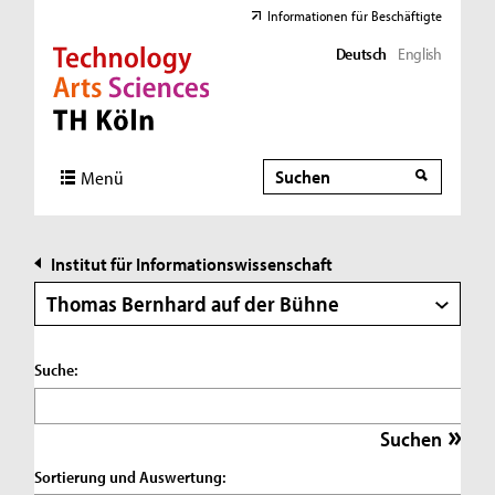
Informationen für Beschäftigte
Deutsch
English
Direkt zur Hauptnavigation
Direkt zur Subnavigation
Direkt zum Inhalt
Direkt zum Fußbereich
Suche
Suche
Menü
Institut für Informationswissenschaft
Thomas Bernhard auf der Bühne
Suche:
Sortierung und Auswertung: