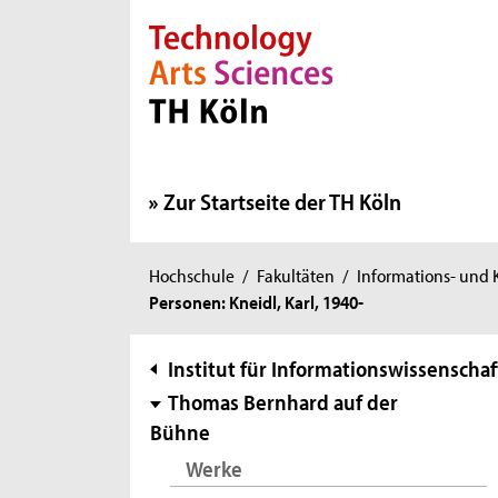
Direkt zur Hauptnavigation
Direkt zur Subnavigation
Direkt zum Inhalt
Direkt zum Fußbereich
Zur Startseite der TH Köln
Sie
Hochschule
/
Fakultäten
/
Informations- und
Personen: Kneidl, Karl, 1940-
sind
hier:
Subnavigation
Institut für Informationswissenschaf
Thomas Bernhard auf der
Bühne
Werke