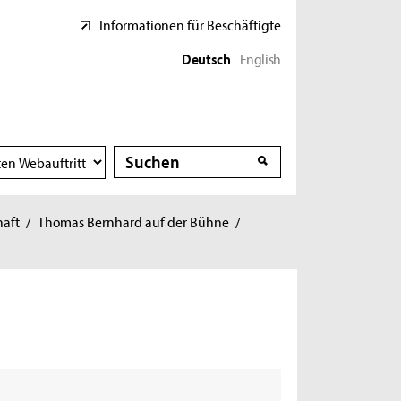
Informationen für Beschäftigte
Deutsch
English
Suche
Suche
haft
/
Thomas Bernhard auf der Bühne
/