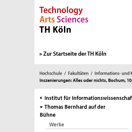
Direkt zur Hauptnavigation
Direkt zur Subnavigation
Direkt zum Inhalt
Direkt zum Fußbereich
Zur Startseite der TH Köln
Sie
Hochschule
/
Fakultäten
/
Informations- und
Inszenierungen: Alles oder nichts, Bochum, 10
sind
hier:
Subnavigation
Institut für Informationswissenschaf
Thomas Bernhard auf der
Bühne
Werke