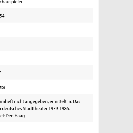
Schauspieler
954-
7-
tor
mheft nicht angegeben, ermittelt in: Das
 deutsches Stadttheater 1979-1986.
iel: Den Haag