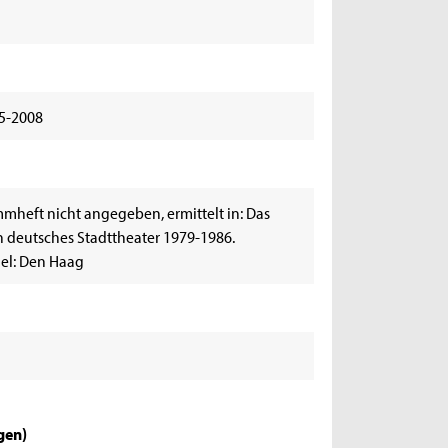
r
25-2008
mheft nicht angegeben, ermittelt in: Das
 deutsches Stadttheater 1979-1986.
iel: Den Haag
igen
)