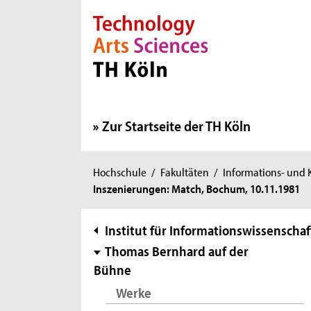
Direkt zur Hauptnavigation
Direkt zur Subnavigation
Direkt zum Inhalt
Direkt zum Fußbereich
Zur Startseite der TH Köln
Sie
Hochschule
/
Fakultäten
/
Informations- und
Inszenierungen: Match, Bochum, 10.11.1981
sind
hier:
Subnavigation
Institut für Informationswissenschaf
Thomas Bernhard auf der
Bühne
Werke