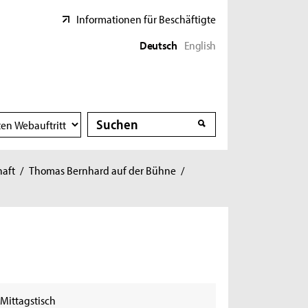
Informationen für Beschäftigte
Deutsch
English
Suche
Suche
haft
/
Thomas Bernhard auf der Bühne
/
Mittagstisch