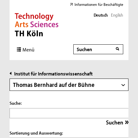
Informationen für Beschäftigte
Deutsch
English
Direkt zur Hauptnavigation
Direkt zur Subnavigation
Direkt zum Inhalt
Direkt zum Fußbereich
Suche
Suche
Menü
Institut für Informationswissenschaft
Thomas Bernhard auf der Bühne
Suche:
Sortierung und Auswertung: