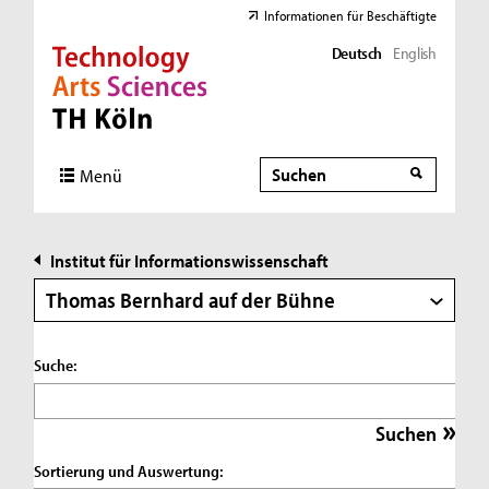
Informationen für Beschäftigte
Deutsch
English
Direkt zur Hauptnavigation
Direkt zur Subnavigation
Direkt zum Inhalt
Direkt zum Fußbereich
Suche
Suche
Menü
Institut für Informationswissenschaft
Thomas Bernhard auf der Bühne
Suche:
Sortierung und Auswertung: