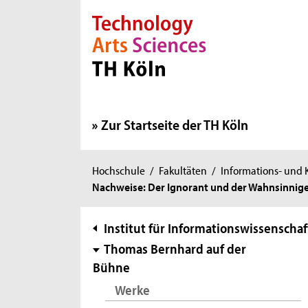
Direkt zur Hauptnavigation
Direkt zur Subnavigation
Direkt zum Inhalt
Direkt zum Fußbereich
Zur Startseite der TH Köln
Sie
Hochschule
/
Fakultäten
/
Informations- und
Nachweise: Der Ignorant und der Wahnsinni
sind
hier:
Subnavigation
Institut für Informationswissenschaf
Thomas Bernhard auf der
Bühne
Werke