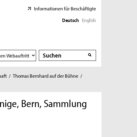
Informationen für Beschäftigte
Deutsch
English
Suche
Suche
haft
/
Thomas Bernhard auf der Bühne
/
nnige, Bern, Sammlung