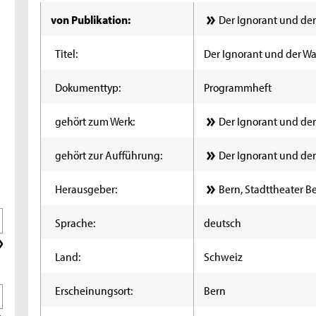
von Publikation:
Der Ignorant und de
Titel:
Der Ignorant und der W
Dokumenttyp:
Programmheft
gehört zum Werk:
Der Ignorant und de
gehört zur Aufführung:
Der Ignorant und der
Herausgeber:
Bern, Stadttheater B
Sprache:
deutsch
Land:
Schweiz
Erscheinungsort:
Bern