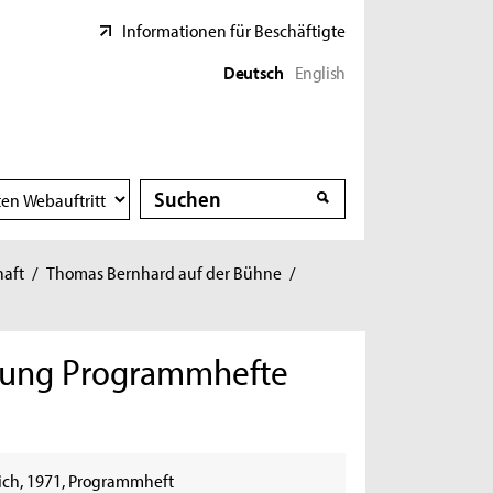
Informationen für Beschäftigte
Deutsch
English
Suche
Suche
haft
/
Thomas Bernhard auf der Bühne
/
mmlung Programmhefte
ürich, 1971, Programmheft