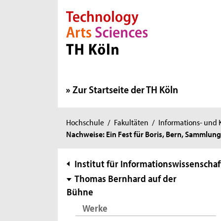
Direkt zur Hauptnavigation
Direkt zur Subnavigation
Direkt zum Inhalt
Direkt zum Fußbereich
Zur Startseite der TH Köln
Sie
Hochschule
/
Fakultäten
/
Informations- und
Nachweise: Ein Fest für Boris, Bern, Sammlu
sind
hier:
Subnavigation
Institut für Informationswissenschaf
Thomas Bernhard auf der
Bühne
Werke