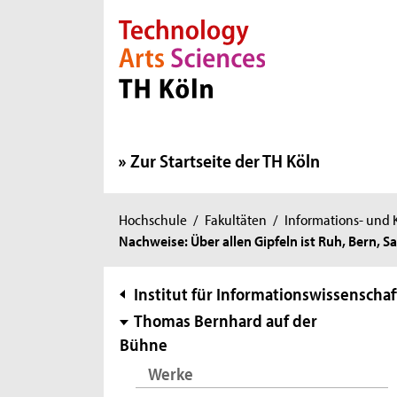
Direkt zur Hauptnavigation
Direkt zur Subnavigation
Direkt zum Inhalt
Direkt zum Fußbereich
Zur Startseite der TH Köln
Sie
Hochschule
/
Fakultäten
/
Informations- und
Nachweise: Über allen Gipfeln ist Ruh, Bern
sind
hier:
Subnavigation
Institut für Informationswissenschaf
Thomas Bernhard auf der
Bühne
Werke