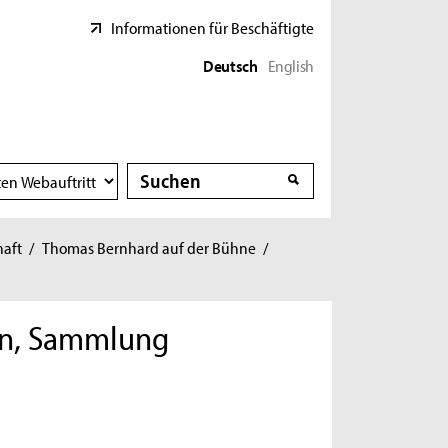
Informationen für Beschäftigte
Deutsch
English
Suche
Suche
haft
/
Thomas Bernhard auf der Bühne
/
ern, Sammlung