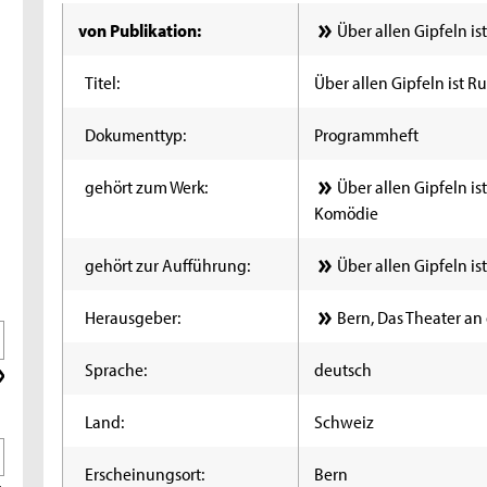
von Publikation:
Über allen Gipfeln i
Titel:
Über allen Gipfeln ist R
Dokumenttyp:
Programmheft
gehört zum Werk:
Über allen Gipfeln is
Komödie
gehört zur Aufführung:
Über allen Gipfeln is
Herausgeber:
Bern, Das Theater an 
Sprache:
deutsch
Land:
Schweiz
Erscheinungsort:
Bern