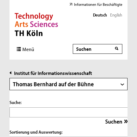
Informationen für Beschäftigte
Deutsch
English
Direkt zur Hauptnavigation
Direkt zur Subnavigation
Direkt zum Inhalt
Direkt zum Fußbereich
Suche
Suche
Menü
Institut für Informationswissenschaft
Thomas Bernhard auf der Bühne
Suche:
Sortierung und Auswertung: