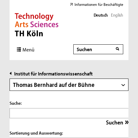
Informationen für Beschäftigte
Deutsch
English
Direkt zur Hauptnavigation
Direkt zur Subnavigation
Direkt zum Inhalt
Direkt zum Fußbereich
Suche
Suche
Menü
Institut für Informationswissenschaft
Thomas Bernhard auf der Bühne
Suche:
Sortierung und Auswertung: