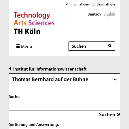
Informationen für Beschäftigte
Deutsch
English
Direkt zur Hauptnavigation
Direkt zur Subnavigation
Direkt zum Inhalt
Direkt zum Fußbereich
Suche
Suche
Menü
Institut für Informationswissenschaft
Thomas Bernhard auf der Bühne
Suche:
Sortierung und Auswertung: