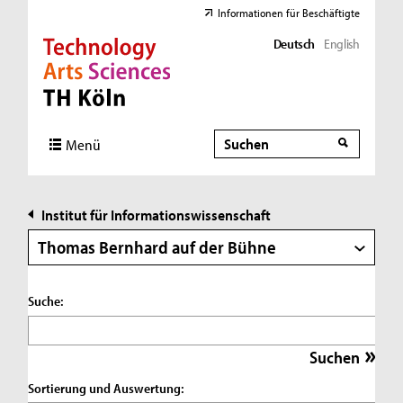
Informationen für Beschäftigte
Deutsch
English
Direkt zur Hauptnavigation
Direkt zur Subnavigation
Direkt zum Inhalt
Direkt zum Fußbereich
Suche
Suche
Menü
Institut für Informationswissenschaft
Thomas Bernhard auf der Bühne
Suche:
Sortierung und Auswertung: