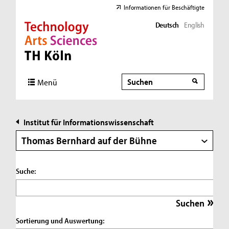
Informationen für Beschäftigte
Deutsch
English
Direkt zur Hauptnavigation
Direkt zur Subnavigation
Direkt zum Inhalt
Direkt zum Fußbereich
Suche
Suche
Menü
Institut für Informationswissenschaft
Thomas Bernhard auf der Bühne
Suche:
Sortierung und Auswertung: