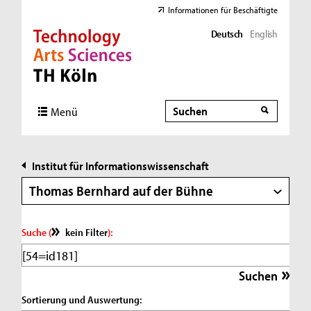
Informationen für Beschäftigte
Deutsch
English
Direkt zur Hauptnavigation
Direkt zur Subnavigation
Direkt zum Inhalt
Direkt zum Fußbereich
Suche
Suche
Menü
Institut für Informationswissenschaft
Thomas Bernhard auf der Bühne
Suche (
kein Filter
):
Sortierung und Auswertung: