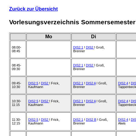
Zurück zur Übersicht
Vorlesungsverzeichnis Sommersemester
Mo
Di
08:00-
DIS2.1
!
DIS2
! Groß,
08:45
Brenner
08:45-
DIS2.1
!
DIS2
! Groß,
09:30
Brenner
09:45-
DIS2.5
!
DIS2
! Frick,
DIS2.1
!
DIS2 A
! Groß,
DIS2.4
!
DI
10:30
Kaufmann
Brenner
Tappenbec
10:30-
DIS2.5
!
DIS2
! Frick,
DIS2.1
!
DIS2 A
! Groß,
DIS2.4
!
DI
11:15
Kaufmann
Brenner
Tappenbec
11:30-
DIS2.5
!
DIS2
! Frick,
DIS2.1
!
DIS2 B
! Groß,
DIS2.4
!
DI
12:15
Kaufmann
Brenner
Alwis