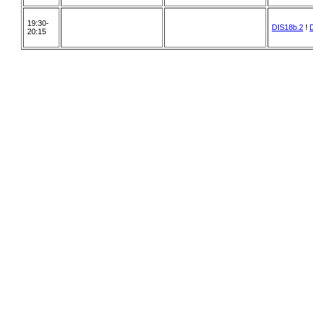
19:30-
DIS18b.2
!
20:15