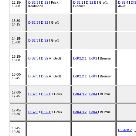
12:15-
DIS2.5
!
DIS2
! Frick,
DIS2.1
!
DIS2 B
! Groß,
DIS2.4
!
DI
13:00
Kaufmann
Brenner
Alwis
13:30-
DIS2.3
!
DIS2
! Groß
14:15
14:15-
DIS2.3
!
DIS2
! Groß
15:00
15:15-
DIS2.3
!
DIS2 A
! Groß
BdK2.2.1
!
BdK2
! Brenner
16:00
16:00-
DIS2.3
!
DIS2 A
! Groß
BdK2.2.1
!
BdK2
! Brenner
16:45
17:00-
DIS2.3
!
DIS2 B
! Groß
BdK4.3.2
!
BdK4
! Blümm
17:45
17:45-
DIS2.3
!
DIS2 B
! Groß
BdK4.3.2
!
BdK4
! Blümm
18:30
18:45-
DIS18b.2
!
19:30